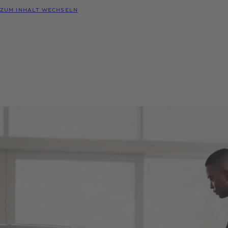
ZUM INHALT WECHSELN