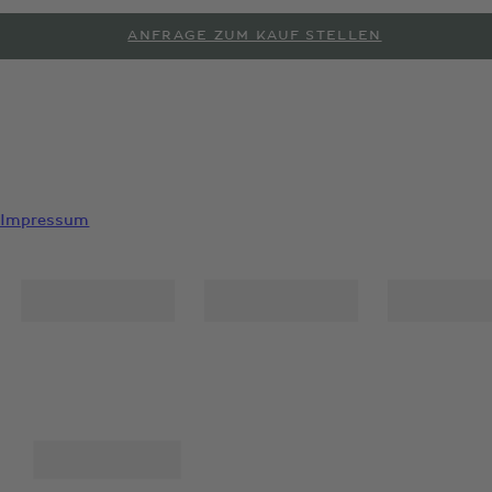
ANFRAGE ZUM KAUF STELLEN
PROBEFAHRT ANFORDERN
Impressum