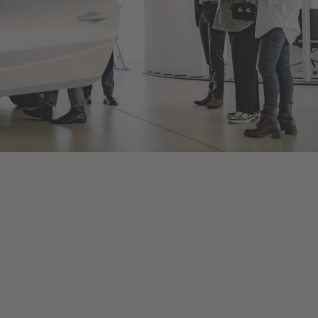
Bentley Düsseldorf
Als offizieller Bentley Motors-Händler bieten wir Ihnen neue
und gebrauchte Bentley-Fahrzeuge, umfangreiches Zubehör
und ein herstellerzertifiziertes Serviceangebot, damit Sie bei
jeder Fahrt in Ihrem Bentley von dessen optimalem
Leistungsvermögen profitieren. Kontaktieren Sie uns, um eine
Probefahrt oder eine Inspektion bei Düsseldorf zu vereinbaren,
oder schauen Sie persönlich vorbei, um mehr zu erfahren – die
Details finden Sie unten.