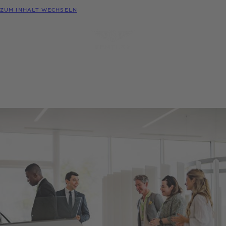
MODELLE
ZUM INHALT WECHSELN
MENÜ
PROBEFAHRT
KONFIGURATOR
HÄNDLER-
ANFRAGEN
SUCHE