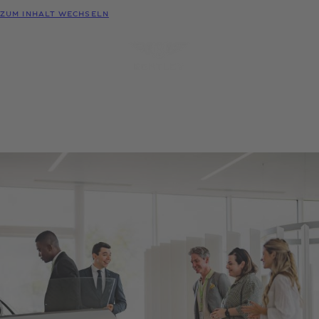
MODELLE
ZUM INHALT WECHSELN
MENÜ
PROBEFAHRT
KONFIGURATOR
HÄNDLER-
ANFRAGEN
SUCHE