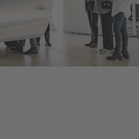
Bentley Düsseldorf
Als offizieller Bentley Motors-Händler bieten wir Ihnen neue
und gebrauchte Bentley-Fahrzeuge, umfangreiches Zubehör
und ein herstellerzertifiziertes Serviceangebot, damit Sie bei
jeder Fahrt in Ihrem Bentley von dessen optimalem
Leistungsvermögen profitieren. Kontaktieren Sie uns, um eine
Probefahrt oder eine Inspektion bei Düsseldorf zu vereinbaren,
oder schauen Sie persönlich vorbei, um mehr zu erfahren – die
Details finden Sie unten.