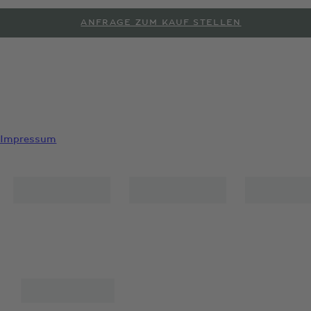
ANFRAGE ZUM KAUF STELLEN
PROBEFAHRT ANFORDERN
Impressum