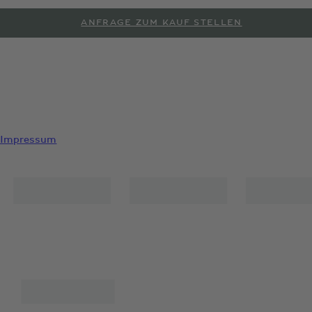
ANFRAGE ZUM KAUF STELLEN
PROBEFAHRT ANFORDERN
Impressum