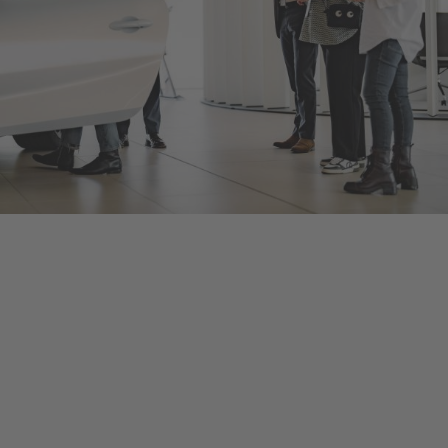
Bentley Düsseldorf
Als offizieller Bentley Motors-Händler bieten wir Ihnen neue
und gebrauchte Bentley-Fahrzeuge, umfangreiches Zubehör
und ein herstellerzertifiziertes Serviceangebot, damit Sie bei
jeder Fahrt in Ihrem Bentley von dessen optimalem
Leistungsvermögen profitieren. Kontaktieren Sie uns, um eine
Probefahrt oder eine Inspektion bei Düsseldorf zu vereinbaren,
oder schauen Sie persönlich vorbei, um mehr zu erfahren – die
Details finden Sie unten.