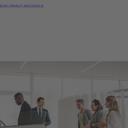
MODELLE
ZUM INHALT WECHSELN
MENÜ
PROBEFAHRT
KONFIGURATOR
HÄNDLER-
ANFRAGEN
SUCHE