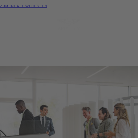
MODELLE
ZUM INHALT WECHSELN
MENÜ
PROBEFAHRT
KONFIGURATOR
HÄNDLER-
ANFRAGEN
SUCHE