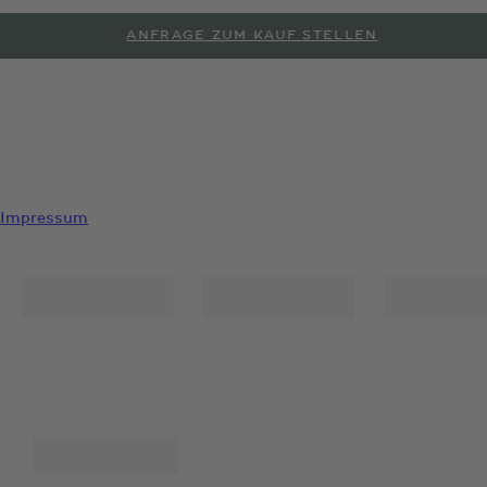
ANFRAGE ZUM KAUF STELLEN
PROBEFAHRT ANFORDERN
Impressum