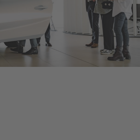
Bentley Düsseldorf
Als offizieller Bentley Motors-Händler bieten wir Ihnen neue
und gebrauchte Bentley-Fahrzeuge, umfangreiches Zubehör
und ein herstellerzertifiziertes Serviceangebot, damit Sie bei
jeder Fahrt in Ihrem Bentley von dessen optimalem
Leistungsvermögen profitieren. Kontaktieren Sie uns, um eine
Probefahrt oder eine Inspektion bei Düsseldorf zu vereinbaren,
oder schauen Sie persönlich vorbei, um mehr zu erfahren – die
Details finden Sie unten.