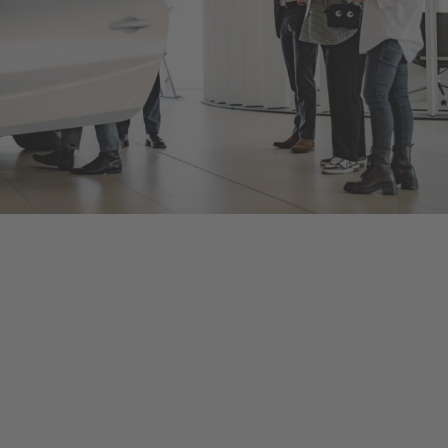
Bentley Düsseldorf
Als offizieller Bentley Motors-Händler bieten wir Ihnen neue
und gebrauchte Bentley-Fahrzeuge, umfangreiches Zubehör
und ein herstellerzertifiziertes Serviceangebot, damit Sie bei
jeder Fahrt in Ihrem Bentley von dessen optimalem
Leistungsvermögen profitieren. Kontaktieren Sie uns, um eine
Probefahrt oder eine Inspektion bei Düsseldorf zu vereinbaren,
oder schauen Sie persönlich vorbei, um mehr zu erfahren – die
Details finden Sie unten.