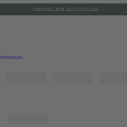
ANFRAGE ZUM KAUF STELLEN
PROBEFAHRT ANFORDERN
Impressum