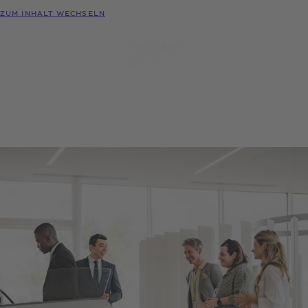
MODELLE
ZUM INHALT WECHSELN
MENÜ
PROBEFAHRT
KONFIGURATOR
HÄNDLER-
ANFRAGEN
SUCHE